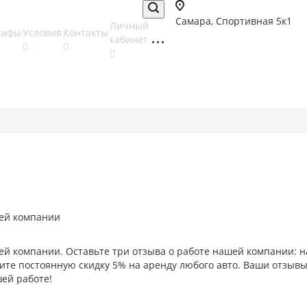
Самара, Спортивная 5к1
Личный
рифы
Условия
Контакты
кабинет
шей компании
шей компании. Оставьте три отзыва о работе нашей компании: н
учите постоянную скидку 5% на аренду любого авто. Ваши отзыв
ей работе!