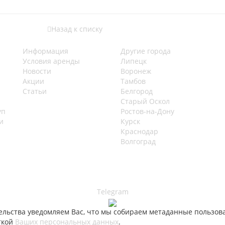
Назад к списку
Информация
Другие города
Условия аренды
Липецк
Новости
Воронеж
Акции
Тамбов
Статьи
Белгород
Старый Оскол
уп
Ростов-на-Дону
и
Курск
Краснодар
Волгоград
Telegram
ьства уведомляем Вас, что мы собираем метаданные пользовате
ткой
Ваших персональных данных
.