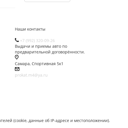
Наши контакты
+7 (992) 320-09-26
Выдачи и приемы авто по
предварительной договорённости.
Самара, Спортивная 5к1
prokat.m4@ya.ru
лей (cookie, данные об IP-адресе и местоположении).